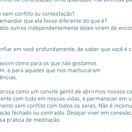
onflito ou contestação. Uma qualidade maravilhosa p
 sem conflito ou contestação?
demandar que ela fosse diferente do que é?
 dos outros independentemente deles virem de enco
onfiar em você profundamente, de saber que você é c
..
 assim como para os que não gostamos
am, e para aqueles que nos machucaram
ências.
orosa como um convite gentil de abrirmos nossos c
ente com tudo em nossas vidas, e permanecer em u
ento sem conflito com todos os seres. Não é incom
ão fechado ou contraído. Desejar viver em conexão, 
sa prática de meditação.