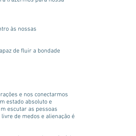
ara trazermos para nossa
ntro às nossas
apaz de fluir a bondade
orações e nos conectarmos
m estado absoluto e
um escutar as pessoas
livre de medos e alienação é