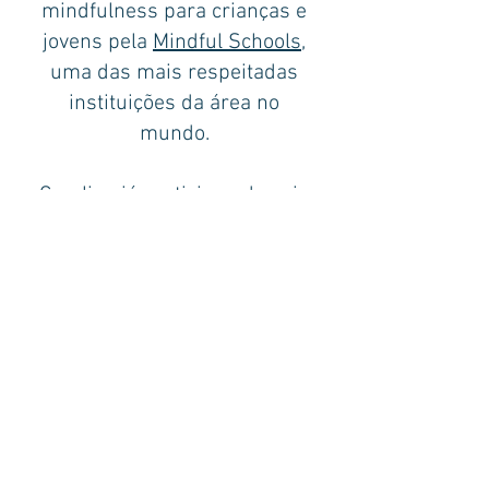
mindfulness para crianças e
jovens pela
Mindful Schools
,
uma das mais respeitadas
instituições da área no
mundo.
Carolina já participou de seis
retiros de meditação em
silêncio, totalizando mais de
700 horas em
aprofundamento. Também
tem formação em
Hatha
Yoga com o professor
Marcos Rojo e cursou o
curso 'Meditation and
Psychotherapy´, ministrado