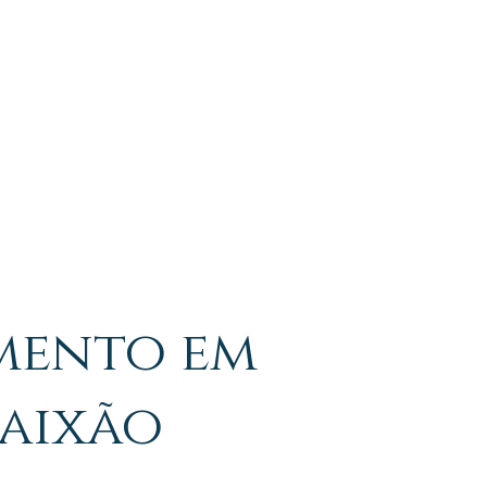
NA MÍDIA
mento em
paixão