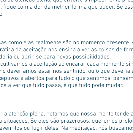
tica da atenção plena, que envolve simplesmente pre
, fique com a dor da melhor forma que puder. Se est
o.
oisas como elas realmente são no momento presente. A
rática da aceitação nos ensina a ver as coisas de f
oria ou abrir-se para novas possibilidades.
s cultivamos a aceitação ao encarar cada momento s
mo deveríamos estar nos sentindo, ou o que deveria
eptivos e abertos para tudo o que sentimos, pensam
s a ver que tudo passa, e que tudo pode mudar.
 a atenção plena, notamos que nossa mente tende a 
 situações. Se eles são prazerosos, queremos prolo
eveni-los ou fugir deles. Na meditação, nós buscamo