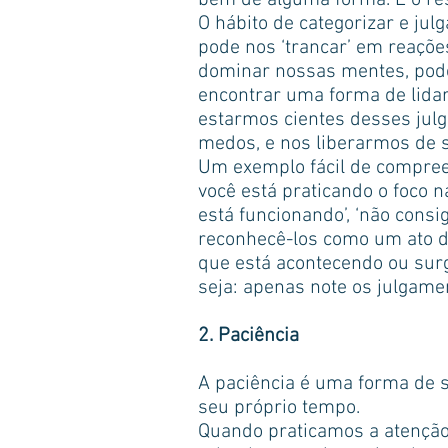
bem de alguma forma. E o rest
O hábito de categorizar e ju
pode nos ‘trancar’ em reaçõ
dominar nossas mentes, pode
encontrar uma forma de lidar
estarmos cientes desses jul
medos, e nos liberarmos de s
Um exemplo fácil de compreend
você está praticando o foco n
está funcionando’, ‘não consi
reconhecê-los como um ato de
que está acontecendo ou sur
seja: apenas note os julgame
2. Paciência
A paciência é uma forma de 
seu próprio tempo.
Quando praticamos a atenção