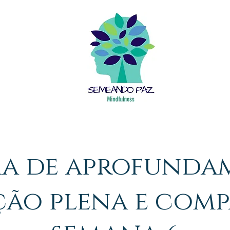
O QUE É MINDFULNESS
BENEFÍCIOS
INSTRUTORA
a de aprofunda
ção plena e com