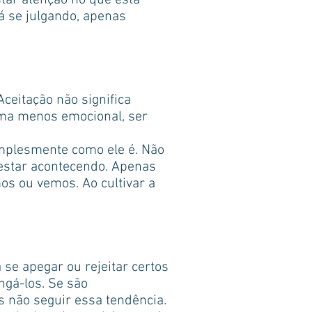
star atenção no que está
á se julgando, apenas
ceitação não significa
orma menos emocional, ser
implesmente como ele é. Não
 estar acontecendo. Apenas
os ou vemos. Ao cultivar a
se apegar ou rejeitar certos
ngá-los. Se são
s não seguir essa tendência.