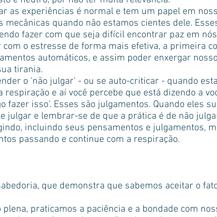
o é neutro, por não ter muita relevância.
lgar as experiências é normal e tem um papel em no
es mecânicas quando não estamos cientes dele. Ess
ndo fazer com que seja difícil encontrar paz em n
 com o estresse de forma mais efetiva, a primeira c
gamentos automáticos, e assim poder enxergar nosso
ua tirania.
er o ‘não julgar’ - ou se auto-criticar - quando est
a respiração e aí você percebe que está dizendo a voc
go fazer isso’. Esses são julgamentos. Quando eles s
 julgar e lembrar-se de que a prática é de não julga
gindo, incluindo seus pensamentos e julgamentos, m
ntos passando e continue com a respiração.
sabedoria, que demonstra que sabemos aceitar o fat
 plena, praticamos a paciência e a bondade com nos