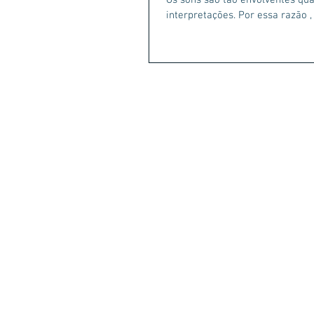
Os sons são tão envolventes qu
interpretações. Por essa razão ,