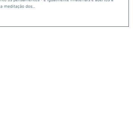
anto os pensamentos - e igualmente imateriais e abertos a
 a meditação dos...