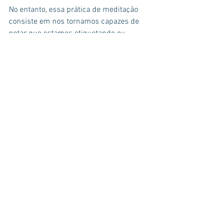
No entanto, essa prática de meditação 
consiste em nos tornamos capazes de 
notar que estamos etiquetando ou 
classificando os sons. Assim que nos 
tornamos cientes, vamos voltar a 
simplesmente receber os sons, sem 
darmos atributos, julgamentos ou 
etiquetas a eles.
Da mesma forma, vamos notar os 
pensamento e sentimentos que 
permanecem totalmente vivos de forma 
que criam associações e histórias, e 
quão facilmente nós mergulhamos no 
drama criado por elas.